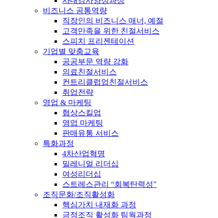
사내강사양성과정
비즈니스 공통역량
직장인의 비즈니스 매너, 예절
고객만족을 위한 친절서비스
스피치 프리젠테이션
기업별 맞춤교육
공공부문 역량 강화
의료친절서비스
컨트리클럽업친절서비스
취업전략
영업 & 마케팅
협상스킬업
영업 마케팅
판매유통 서비스
특화과정
4차산업혁명
밀레니얼 리더십
여성리더십
스트레스관리 “회복탄력성"
조직문화/조직활성화
핵심가치 내재화 과정
긍정조직 활성화 팀웍과정